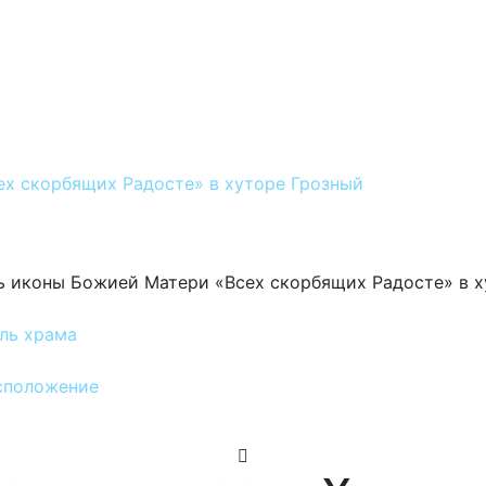
ль храма
сположение