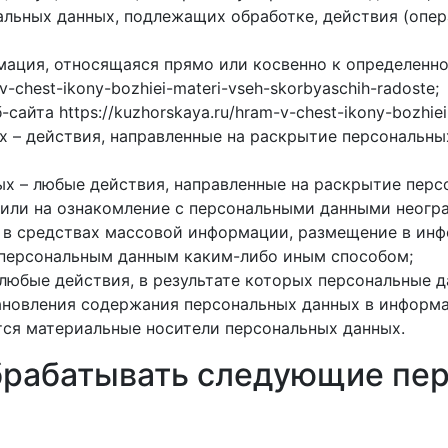
альных данных, подлежащих обработке, действия (опе
мация, относящаяся прямо или косвенно к определенн
v-chest-ikony-bozhiei-materi-vseh-skorbyaschih-radoste;
айта https://kuzhorskaya.ru/hram-v-chest-ikony-bozhiei
 – действия, направленные на раскрытие персональны
х – любые действия, направленные на раскрытие перс
 или на ознакомление с персональными данными неогра
 в средствах массовой информации, размещение в и
 персональным данным каким-либо иным способом;
любые действия, в результате которых персональные 
новления содержания персональных данных в информа
тся материальные носители персональных данных.
обрабатывать следующие пе